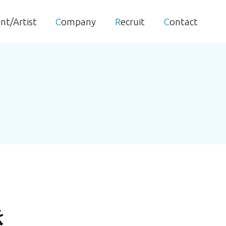
ent/Artist
Company
Recruit
Contact
き