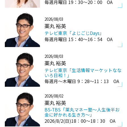
毎週月曜日 19：30～20：00 OA
2026/08/03
薬丸 裕英
テレビ東京「よじごじDays」
毎週月曜日 15：40～16：54 OA
2026/08/03
薬丸 裕英
テレビ東京「生活情報マーケットなな
いろ日和！」
毎週月～木曜日 9：28～11：13 OA
2026/08/02
薬丸 裕英
BS-TBS「薬丸マネー塾～人生後半お
金に好かれる生き方～」
2026/8/2(日)18：00～18：30 OA