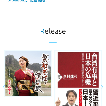
2026年04月09日
福澤朗 出演 ニッタクYouTube【ロイヤルクラウン
試打】福澤朗＆時吉佑一と行く！ニッタク2026展示
Release
会ツアー
2026年05月06日
満倉靖恵 出演 TBS Podcast「No Health,No LIFE」
水曜日配信（全4回）
2026年04月30日
福澤朗 出演 ニッタクYouTube【平野早矢香＆石川
佳純】新作ラバー ブラスタックを探ろう！【2026ニ
ッタク展示会】