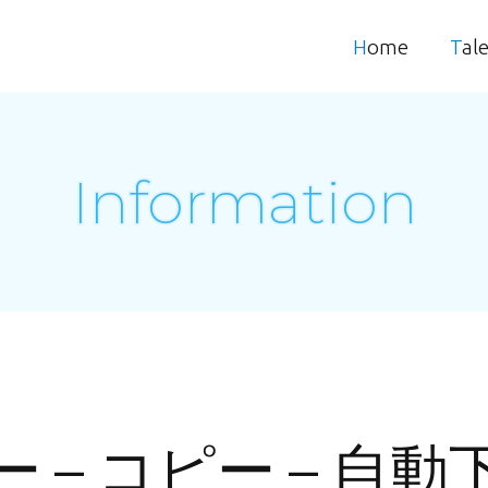
Home
Tal
Information
ピー – コピー – 自