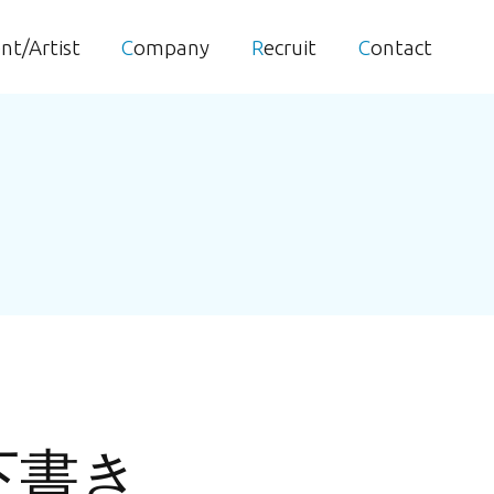
ent/Artist
Company
Recruit
Contact
動下書き