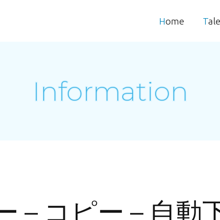
Home
Tal
Information
ピー – コピー – 自