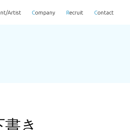
ent/Artist
Company
Recruit
Contact
動下書き