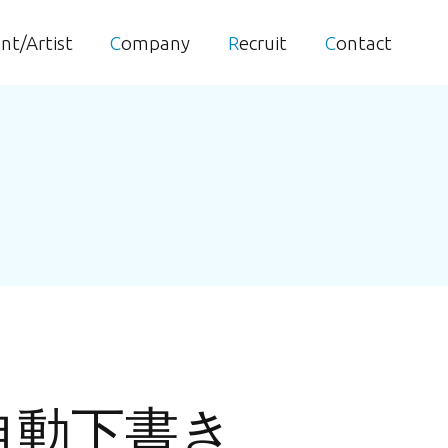
ent/Artist
Company
Recruit
Contact
– 自動下書き