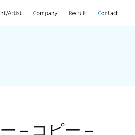
ent/Artist
Company
Recruit
Contact
ー – コピー –