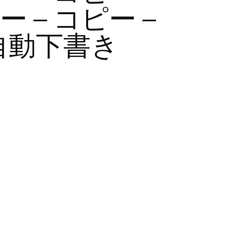
ー – コピー –
 自動下書き