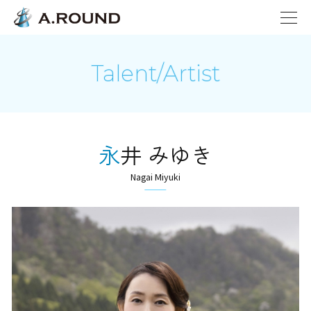
Talent/Artist
永井 みゆき
Nagai Miyuki