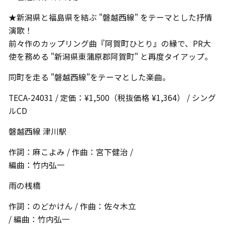
★新潟県と福島県を結ぶ "磐越西線" をテーマとした抒情
演歌！
前々作のカップリング曲『阿賀町ひとり』の縁で、PR大
使を務める "新潟県東蒲原郡阿賀町" と再度タイアップ。
同町を走る "磐越西線"をテーマとした楽曲。
TECA-24031 / 定価：¥1,500（税抜価格 ¥1,364） / シング
ルCD
磐越西線 津川駅
作詞：麻こよみ / 作曲：宮下健治 /
編曲：竹内弘一
雨の桟橋
作詞：のどかけん / 作曲：佐々木立
/ 編曲：竹内弘一